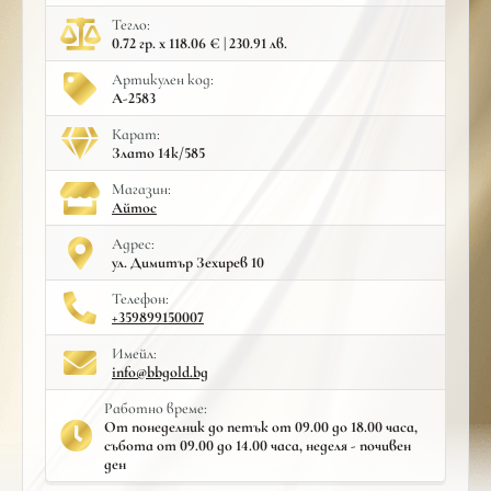
Тегло:
0.72 гр. x 118.06 € | 230.91 лв.
Артикулен код:
A-2583
Карат:
Злато 14к/585
Mагазин:
Айтос
Адрес:
ул. Димитър Зехирев 10
Телефон:
+359899150007
Имейл:
info@bbgold.bg
Работно време:
От понеделник до петък от 09.00 до 18.00 часа,
събота от 09.00 до 14.00 часа, неделя - почивен
ден