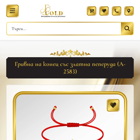
Гривна на конец със златна пеперуда (A-
2583)