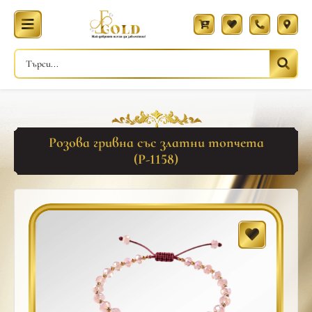
Розова гривна със златни топчета
(Р-1158)