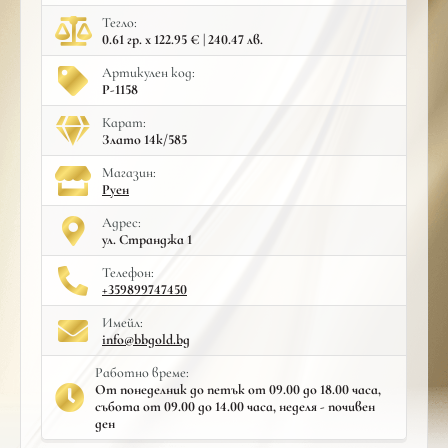
Тегло:
0.61 гр. x 122.95 € | 240.47 лв.
Артикулен код:
Р-1158
Карат:
Злато 14к/585
Mагазин:
Руен
Адрес:
ул. Странджа 1
Телефон:
+359899747450
Имейл:
info@bbgold.bg
Работно време:
От понеделник до петък от 09.00 до 18.00 часа,
събота от 09.00 до 14.00 часа, неделя - почивен
ден