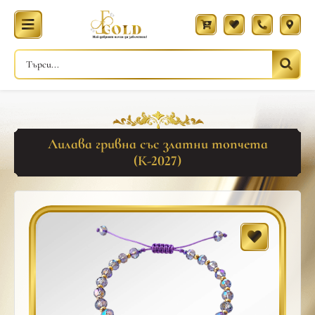
Лилава гривна със златни топчета
(К-2027)