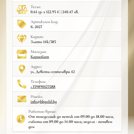
Тегло:
0.61 гр. x 122.95 € | 240.47 лв.
Артикулен код:
К-2027
Карат:
Злато 14к/585
Mагазин:
Карнобат
Адрес:
ул. Девети септември 42
Телефон:
+359890125588
Имейл:
info@bbgold.bg
Работно време:
От понеделник до петък от 09.00 до 18.00 часа,
събота от 09.00 до 14.00 часа, неделя - почивен
ден