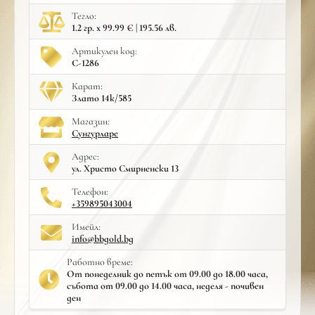
Тегло:
1.2 гр. x 99.99 € | 195.56 лв.
Артикулен код:
С-1286
Карат:
Злато 14к/585
Mагазин:
Сунгурларе
Адрес:
ул. Христо Смирненски 13
Телефон:
+359895043004
Имейл:
info@bbgold.bg
Работно време:
От понеделник до петък от 09.00 до 18.00 часа,
събота от 09.00 до 14.00 часа, неделя - почивен
ден