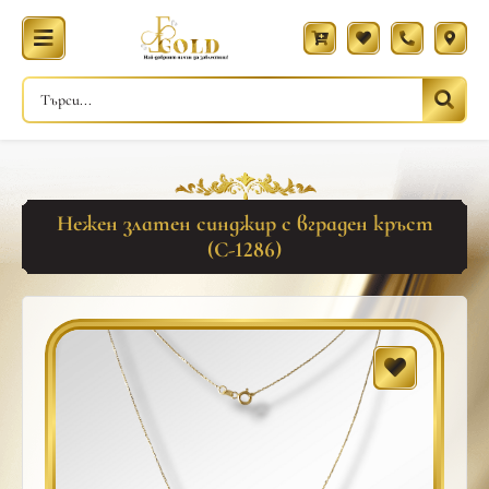
Нежен златен синджир с вграден кръст
(С-1286)