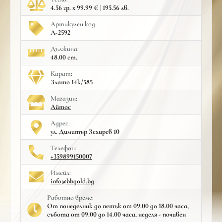
4.56 гр. x 99.99 € | 195.56 лв.
Артикулен код:
A-2592
Дължина:
48.00 cm.
Карат:
Злато 14к/585
Mагазин:
Айтос
Адрес:
ул. Димитър Зехирев 10
Телефон:
+359899150007
Имейл:
info@bbgold.bg
Работно време:
От понеделник до петък от 09.00 до 18.00 часа,
събота от 09.00 до 14.00 часа, неделя - почивен