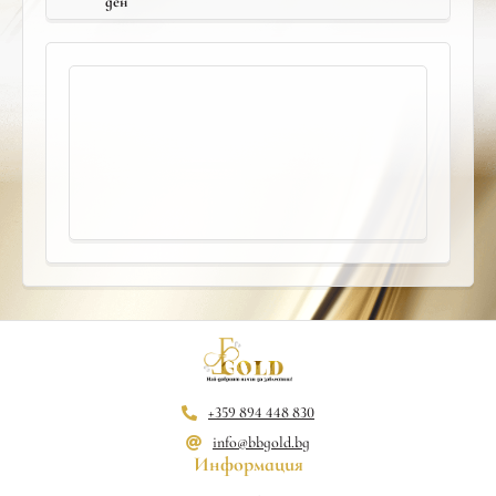
ден
+359 894 448 830
info@bbgold.bg
Информация