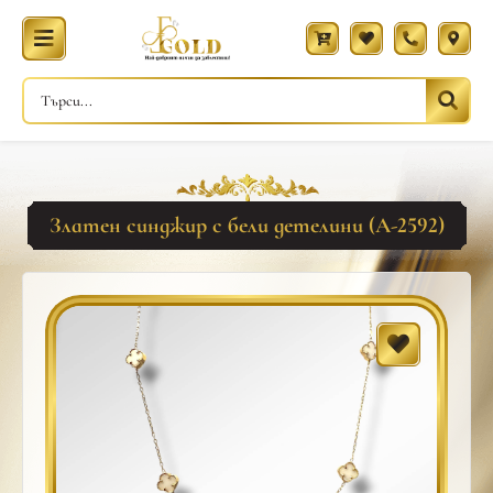
Златен синджир с бели детелини (A-2592)