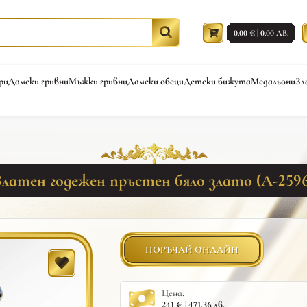
0.00 € | 0.00 ЛВ.
ри
Дамски гривни
Мъжки гривни
Дамски обеци
Детски бижута
Медальони
Зл
Златен годежен пръстен бяло злато (A-2596
ПОРЪЧАЙ ОНЛАЙН
Цена:
241 € | 471.36 лв.