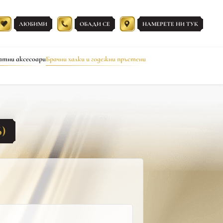
ЛЮБИМИ
ОБАДИ СЕ
НАМЕРЕТЕ НИ ТУК
атни аксесоари
Брачни халки и годежни пръстени
)