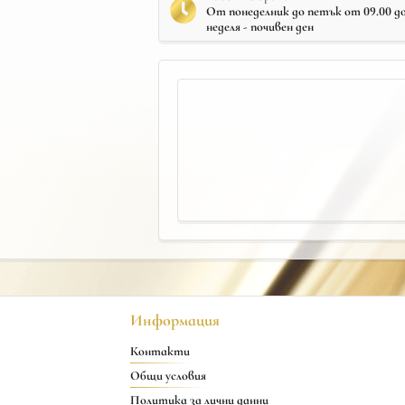
От понеделник до петък от 09.00 до 
неделя - почивен ден
Информация
Контакти
Общи условия
Политика за лични данни