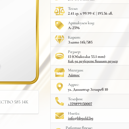
Тегло:
2.41 гр. x 99.99 € | 195.56 лв.
Артикулен код:
A-2596
Карат:
Злато 14к/585
Размер:
13 (Обиколка 53.1 mm)
Как да разберете вашият размер
Mагазин:
Айтос
Адрес:
ул. Димитър Зехирев 10
Телефон:
ТВО 585 14К
+359899150007
Имейл:
info@bbgold.bg
Работно време: