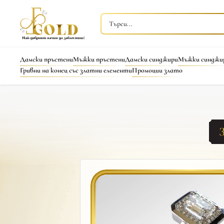
Дамски пръстени
Мъжки пръстени
Дамски синджири
Мъжки синджи
Гривни на конец със златни елементи
Промоции злато