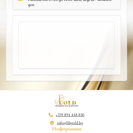
ден
+359 894 448 830
info@bbgold.bg
Информация