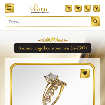
Златен годежен пръстен (A-2597)