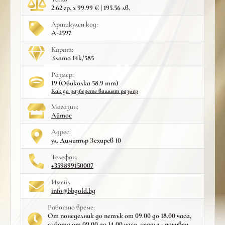
2.62 гр. x 99.99 € | 195.56 лв.
Артикулен код:
A-2597
Карат:
Злато 14к/585
Размер:
19 (Обиколка 58.9 mm)
Как да разберете вашият размер
Mагазин:
Айтос
Адрес:
ул. Димитър Зехирев 10
Телефон:
+359899150007
Имейл:
info@bbgold.bg
Работно време:
От понеделник до петък от 09.00 до 18.00 часа,
събота от 09.00 до 14.00 часа, неделя - почивен