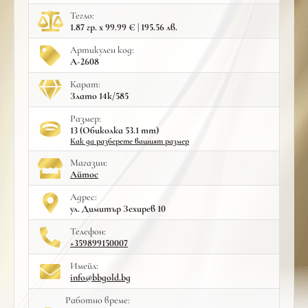
Тегло:
1.87 гр. x 99.99 € | 195.56 лв.
Артикулен код:
A-2608
Карат:
Злато 14к/585
Размер:
13 (Обиколка 53.1 mm)
Как да разберете вашият размер
Mагазин:
Айтос
Адрес:
ул. Димитър Зехирев 10
Телефон:
+359899150007
Имейл:
info@bbgold.bg
Работно време: