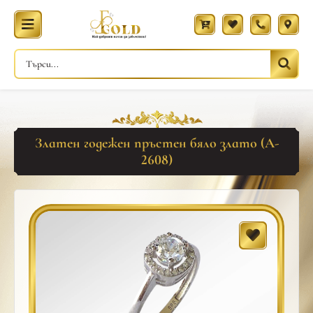
Златен годежен пръстен бяло злато (A-
2608)