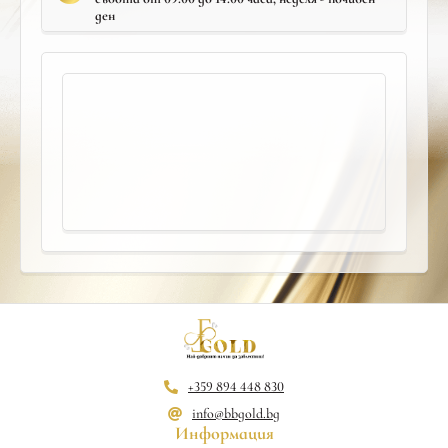
ден
+359 894 448 830
info@bbgold.bg
Информация