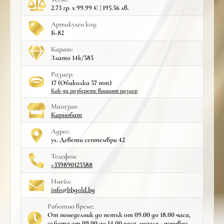
2.73 гр. x 99.99 € | 195.56 лв.
Артикулен код:
Б-82
Карат:
Злато 14к/585
Размер:
17 (Обиколка 57 mm)
Как да разберете вашият размер
Mагазин:
Карнобат
Адрес:
ул. Девети септември 42
Телефон:
+359890125588
Имейл:
info@bbgold.bg
Работно време:
От понеделник до петък от 09.00 до 18.00 часа,
събота от 09.00 до 14.00 часа, неделя - почивен