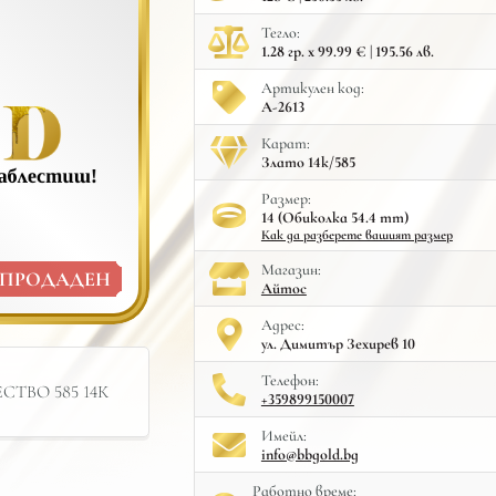
Тегло:
1.28 гр. x 99.99 € | 195.56 лв.
Артикулен код:
A-2613
Карат:
Злато 14к/585
Размер:
14 (Обиколка 54.4 mm)
Как да разберете вашият размер
Mагазин:
ПРОДАДЕН
Айтос
Адрес:
ул. Димитър Зехирев 10
Телефон:
ТВО 585 14К
+359899150007
Имейл:
info@bbgold.bg
Работно време: