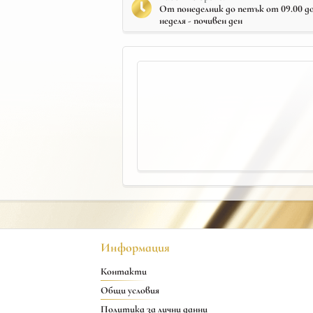
От понеделник до петък от 09.00 до 
неделя - почивен ден
Информация
Контакти
Общи условия
Политика за лични данни