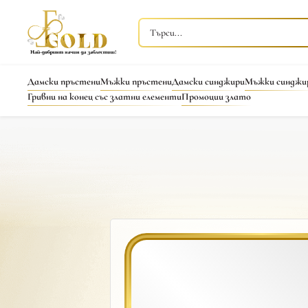
Дамски пръстени
Мъжки пръстени
Дамски синджири
Мъжки синджи
Гривни на конец със златни елементи
Промоции злато