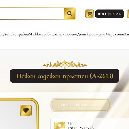
0.00 € | 0.00 ЛВ.
ри
Дамски гривни
Мъжки гривни
Дамски обеци
Детски бижута
Медальони
Зл
Нежен годежен пръстен (A-2613)
ПОРЪЧАЙ ОНЛАЙН
Цена:
128 € | 250.35 лв.