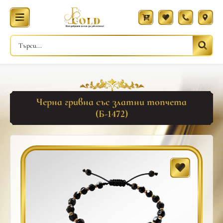
Черна гривна със златни топчета
(Б-1472)