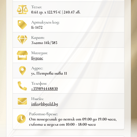
Тегло:
0.61 гр. x 122.95 € | 240.47 лв.
Артикулен код:
Б-1472
Карат:
Злато 14к/585
Mагазин:
Бургас
Адрес:
ул. Петрова нива 11
Телефон:
+359894448830
Имейл:
info@bbgold.bg
Работно време:
От понеделник до петък от 09.00 до 19.00 часа,
събота и неделя от 10:00 - 18:00 часа