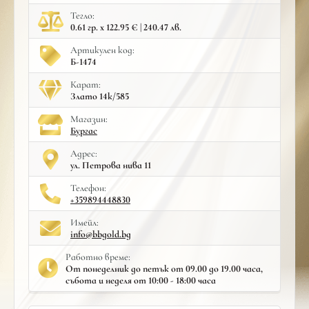
Тегло:
0.61 гр. x 122.95 € | 240.47 лв.
Артикулен код:
Б-1474
Карат:
Злато 14к/585
Mагазин:
Бургас
Адрес:
ул. Петрова нива 11
Телефон:
+359894448830
Имейл:
info@bbgold.bg
Работно време:
От понеделник до петък от 09.00 до 19.00 часа,
събота и неделя от 10:00 - 18:00 часа