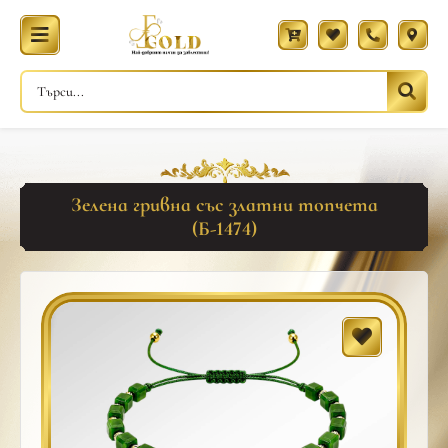
Зелена гривна със златни топчета
(Б-1474)