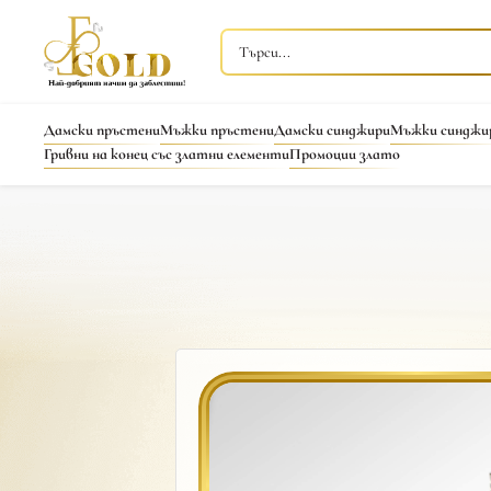
Дамски пръстени
Мъжки пръстени
Дамски синджири
Мъжки синджи
Гривни на конец със златни елементи
Промоции злато