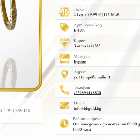
Тегло:
2.1 гр. x 99.99 € | 195.56 лв.
Артикулен код:
Б-1509
Карат:
Злато 14к/585
Mагазин:
Бургас
Адрес:
ул. Петрова нива 11
Телефон:
+359894448830
Имейл:
info@bbgold.bg
ТВО 585 14К
Работно време:
От понеделник до петък от 09.00 до 
18:00 часа