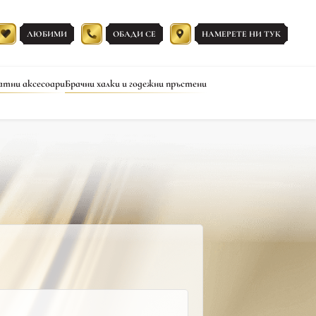
ЛЮБИМИ
ОБАДИ СЕ
НАМЕРЕТЕ НИ ТУК
атни аксесоари
Брачни халки и годежни пръстени