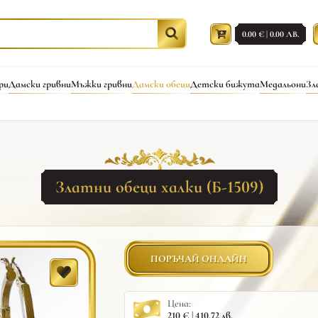
0.00 € | 0.00 ЛВ.
ри
Дамски гривни
Мъжки гривни
Дамски обеци
Детски бижута
Медальони
Зл
Златни обеци халки (Б-1509)
ПОРЪЧАЙ ОНЛАЙН
Цена:
210 € | 410.72 лв.