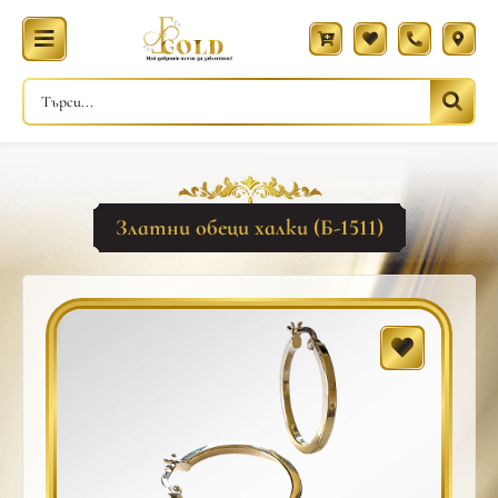
Златни обеци халки (Б-1511)