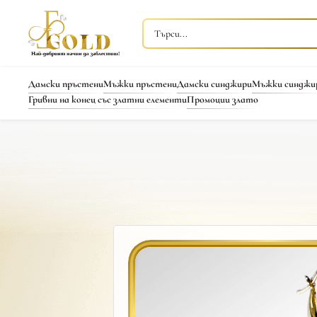
Дамски пръстени
Мъжки пръстени
Дамски синджири
Мъжки синджи
Гривни на конец със златни елементи
Промоции злато