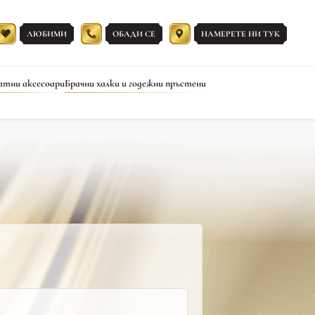
ЛЮБИМИ
ОБАДИ СЕ
НАМЕРЕТЕ НИ ТУК
атни аксесоари
Брачни халки и годежни пръстени