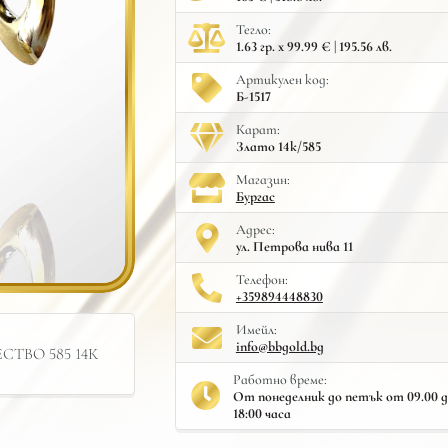
Тегло:
1.63 гр. x 99.99 € | 195.56 лв.
Артикулен код:
Б-1517
Карат:
Злато 14к/585
Mагазин:
Бургас
Адрес:
ул. Петрова нива 11
Телефон:
+359894448830
Имейл:
info@bbgold.bg
ТВО 585 14К
Работно време:
От понеделник до петък от 09.00 до 
18:00 часа