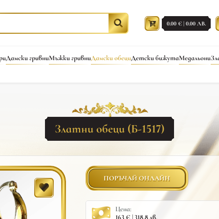
0.00 € | 0.00 ЛВ.
ри
Дамски гривни
Мъжки гривни
Дамски обеци
Детски бижута
Медальони
Зл
Златни обеци (Б-1517)
ПОРЪЧАЙ ОНЛАЙН
Цена:
163 € | 318.8 лв.