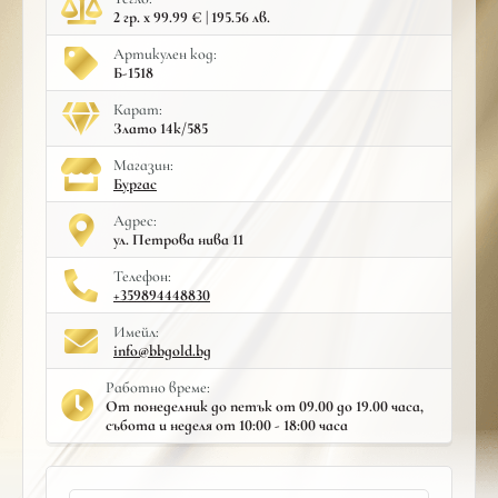
2 гр. x 99.99 € | 195.56 лв.
Артикулен код:
Б-1518
Карат:
Злато 14к/585
Mагазин:
Бургас
Адрес:
ул. Петрова нива 11
Телефон:
+359894448830
Имейл:
info@bbgold.bg
Работно време:
От понеделник до петък от 09.00 до 19.00 часа,
събота и неделя от 10:00 - 18:00 часа