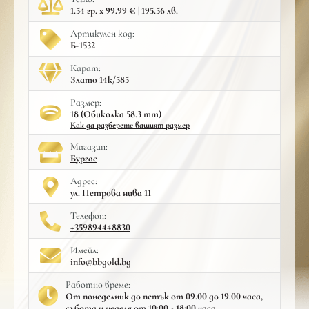
1.54 гр. x 99.99 € | 195.56 лв.
Артикулен код:
Б-1532
Карат:
Злато 14к/585
Размер:
18 (Обиколка 58.3 mm)
Как да разберете вашият размер
Mагазин:
Бургас
Адрес:
ул. Петрова нива 11
Телефон:
+359894448830
Имейл:
info@bbgold.bg
Работно време:
От понеделник до петък от 09.00 до 19.00 часа,
събота и неделя от 10:00 - 18:00 часа