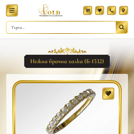
Нежна брачна халка (Б-1532)