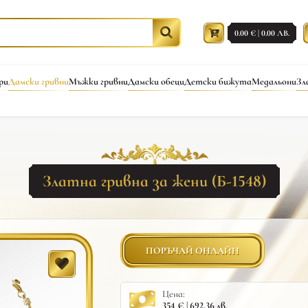
0.00 € | 0.00 ЛВ.
ри
Дамски гривни
Мъжки гривни
Дамски обеци
Детски бижута
Медальони
Зл
Златна гривна за жени (Б-1548)
ПОРЪЧАЙ ОНЛАЙН
Цена:
354 € | 692.36 лв.