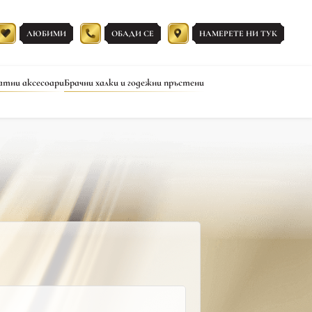
ЛЮБИМИ
ОБАДИ СЕ
НАМЕРЕТЕ НИ ТУК
атни аксесоари
Брачни халки и годежни пръстени