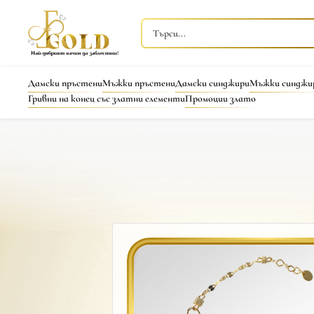
Дамски пръстени
Мъжки пръстени
Дамски синджири
Мъжки синджи
Гривни на конец със златни елементи
Промоции злато