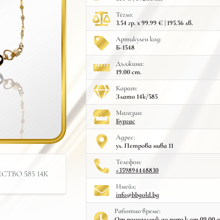
Тегло:
3.54 гр. x 99.99 € | 195.56 лв.
Артикулен код:
Б-1548
Дължина:
19.00 cm.
Карат:
Злато 14к/585
Mагазин:
Бургас
Адрес:
ул. Петрова нива 11
Телефон:
+359894448830
ТВО 585 14К
Имейл:
info@bbgold.bg
Работно време:
От понеделник до петък от 09.00 до 