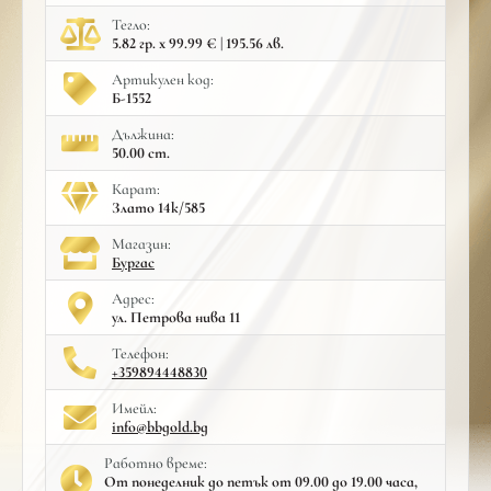
Тегло:
5.82 гр. x 99.99 € | 195.56 лв.
Артикулен код:
Б-1552
Дължина:
50.00 cm.
Карат:
Злато 14к/585
Mагазин:
Бургас
Адрес:
ул. Петрова нива 11
Телефон:
+359894448830
Имейл:
info@bbgold.bg
Работно време:
От понеделник до петък от 09.00 до 19.00 часа,