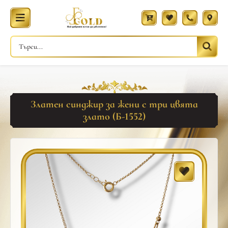
Златен синджир за жени с три цвята
злато (Б-1552)