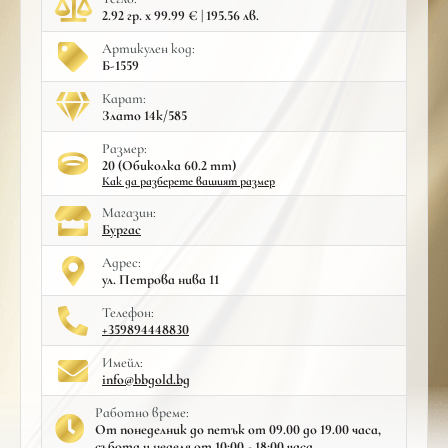
2.92 гр. x 99.99 € | 195.56 лв.
Артикулен код:
Б-1559
Карат:
Злато 14к/585
Размер:
20 (Обиколка 60.2 mm)
Как да разберете вашият размер
Mагазин:
Бургас
Адрес:
ул. Петрова нива 11
Телефон:
+359894448830
Имейл:
info@bbgold.bg
Работно време:
От понеделник до петък от 09.00 до 19.00 часа,
събота и неделя от 10:00 - 18:00 часа