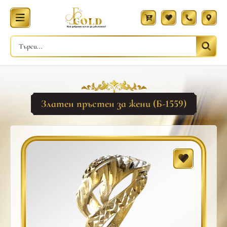
Златен пръстен за жени (Б-1559)