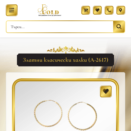
Златни класически халки (A-2617)