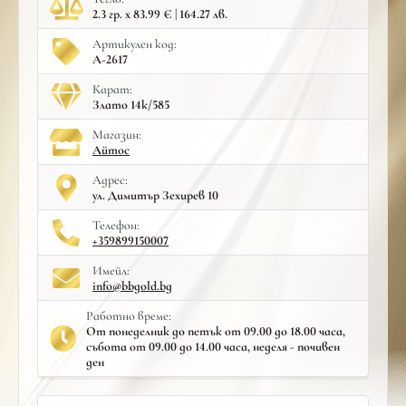
2.3 гр. x 83.99 € | 164.27 лв.
Артикулен код:
A-2617
Карат:
Злато 14к/585
Mагазин:
Айтос
Адрес:
ул. Димитър Зехирев 10
Телефон:
+359899150007
Имейл:
info@bbgold.bg
Работно време:
От понеделник до петък от 09.00 до 18.00 часа,
събота от 09.00 до 14.00 часа, неделя - почивен
ден