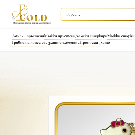
Дамски пръстени
Мъжки пръстени
Дамски синджири
Мъжки синджи
Гривни на конец със златни елементи
Промоции злато