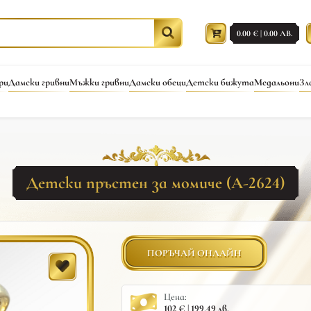
0.00 € | 0.00 ЛВ.
ри
Дамски гривни
Мъжки гривни
Дамски обеци
Детски бижута
Медальони
Зл
Детски пръстен за момиче (A-2624)
ПОРЪЧАЙ ОНЛАЙН
Цена:
102 € | 199.49 лв.