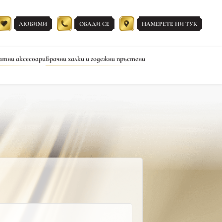
ЛЮБИМИ
ОБАДИ СЕ
НАМЕРЕТЕ НИ ТУК
атни аксесоари
Брачни халки и годежни пръстени