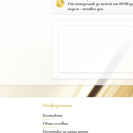
От понеделник до петък от 09.00 до 
неделя - почивен ден
Информация
Контакти
Общи условия
Политика за лични данни