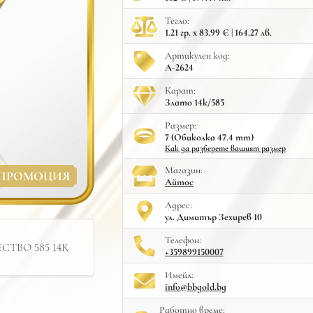
Тегло:
1.21 гр. x 83.99 € | 164.27 лв.
Артикулен код:
A-2624
Карат:
Злато 14к/585
Размер:
7 (Обиколка 47.4 mm)
Как да разберете вашият размер
Mагазин:
ПРОМОЦИЯ
Айтос
Адрес:
ул. Димитър Зехирев 10
Телефон:
ТВО 585 14К
+359899150007
Имейл:
info@bbgold.bg
Работно време: