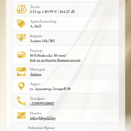
Тегло:
2.53 гр. x 83.99 € | 164.27 лв.
Артикулен код:
A-2627
Карат:
Злато 14к/585
Размер:
10 (Обиколка 50 mm)
Как да разберете вашият размер
Mагазин:
Айтос
Адрес:
ул. Димитър Зехирев 10
Телефон:
+359899150007
Имейл:
info@bbgold.bg
Работно време: