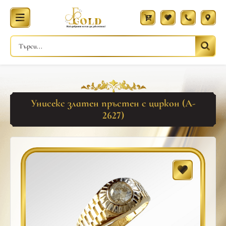
Унисекс златен пръстен с циркон (A-
2627)