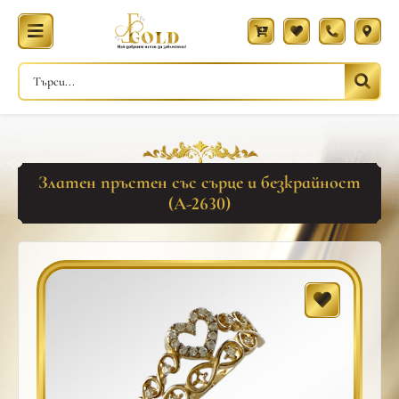
Златен пръстен със сърце и безкрайност
(A-2630)