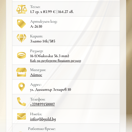
Тегло:
1.7 гр. x 83.99 € | 164.27 лв.
Артикулен код:
A-2630
Карат:
Злато 14к/585
Размер:
16 (Обиколка 56.3 mm)
Как да разберете вашият размер
Mагазин:
Айтос
Адрес:
ул. Димитър Зехирев 10
Телефон:
+359899150007
Имейл:
info@bbgold.bg
Работно време: