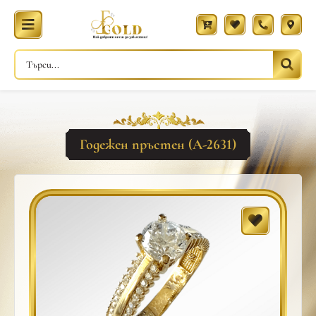
Годежен пръстен (A-2631)