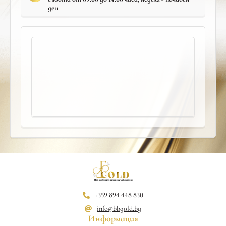
ден
+359 894 448 830
info@bbgold.bg
Информация