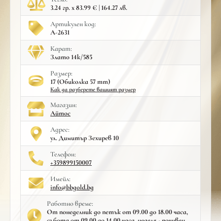
3.24 гр. x 83.99 € | 164.27 лв.
Артикулен код:
A-2631
Карат:
Злато 14к/585
Размер:
17 (Обиколка 57 mm)
Как да разберете вашият размер
Mагазин:
Айтос
Адрес:
ул. Димитър Зехирев 10
Телефон:
+359899150007
Имейл:
info@bbgold.bg
Работно време:
От понеделник до петък от 09.00 до 18.00 часа,
събота от 09.00 до 14.00 часа, неделя - почивен