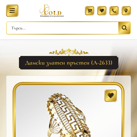
Дамски златен пръстен (A-2633)