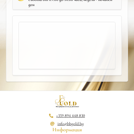
ден
+359 894 448 830
info@bbgold.bg
Информация