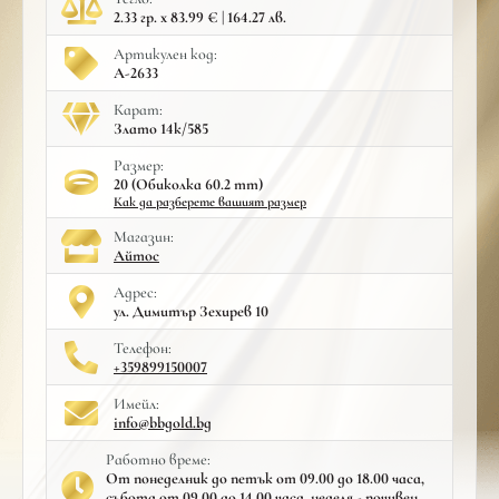
2.33 гр. x 83.99 € | 164.27 лв.
Артикулен код:
A-2633
Карат:
Злато 14к/585
Размер:
20 (Обиколка 60.2 mm)
Как да разберете вашият размер
Mагазин:
Айтос
Адрес:
ул. Димитър Зехирев 10
Телефон:
+359899150007
Имейл:
info@bbgold.bg
Работно време:
От понеделник до петък от 09.00 до 18.00 часа,
събота от 09.00 до 14.00 часа, неделя - почивен