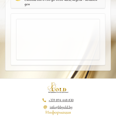
ден
+359 894 448 830
info@bbgold.bg
Информация