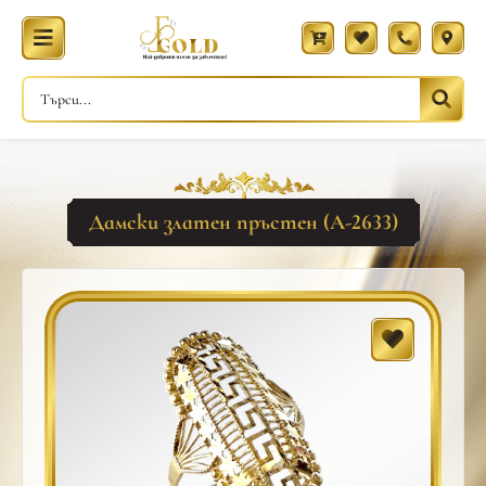
Дамски златен пръстен (A-2633)