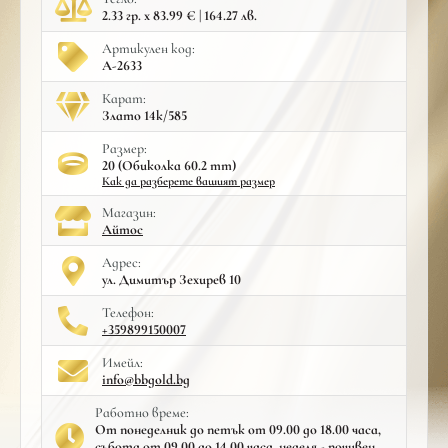
2.33 гр. x 83.99 € | 164.27 лв.
Артикулен код:
A-2633
Карат:
Злато 14к/585
Размер:
20 (Обиколка 60.2 mm)
Как да разберете вашият размер
Mагазин:
Айтос
Адрес:
ул. Димитър Зехирев 10
Телефон:
+359899150007
Имейл:
info@bbgold.bg
Работно време:
От понеделник до петък от 09.00 до 18.00 часа,
събота от 09.00 до 14.00 часа, неделя - почивен