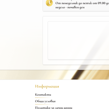
От понеделник до петък от 09.00 до 
неделя - почивен ден
Информация
Контакти
Общи условия
Политика за лични данни