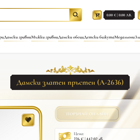
0.00 € | 0.00 ЛВ.
ри
Дамски гривни
Мъжки гривни
Дамски обеци
Детски бижута
Медальони
Зл
Дамски златен пръстен (A-2636)
ПОРЪЧАЙ ОНЛАЙН
Цена:
226 € | 442.02 лв.