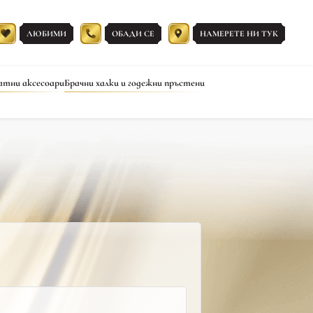
ЛЮБИМИ
ОБАДИ СЕ
НАМЕРЕТЕ НИ ТУК
атни аксесоари
Брачни халки и годежни пръстени