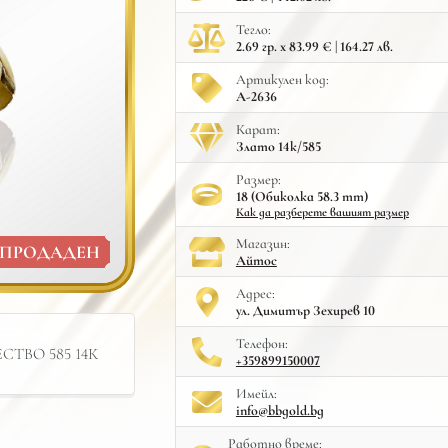
Тегло:
2.69 гр. x 83.99 € | 164.27 лв.
Артикулен код:
A-2636
Карат:
Злато 14к/585
Размер:
18 (Обиколка 58.3 mm)
Как да разберете вашият размер
Mагазин:
ПРОДАДЕН
Айтос
Адрес:
ул. Димитър Зехирев 10
Телефон:
ТВО 585 14К
+359899150007
Имейл:
info@bbgold.bg
Работно време: