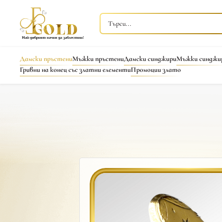
Дамски пръстени
Мъжки пръстени
Дамски синджири
Мъжки синджи
Гривни на конец със златни елементи
Промоции злато