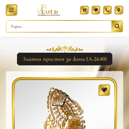
Златен пръстен за жени (A-2640)