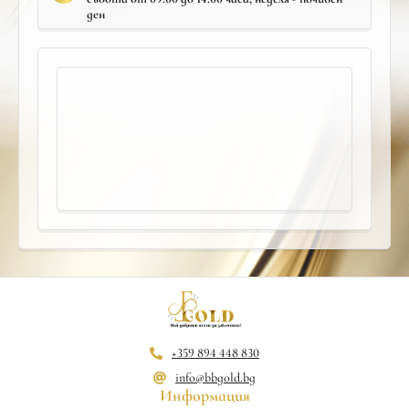
ден
+359 894 448 830
info@bbgold.bg
Информация