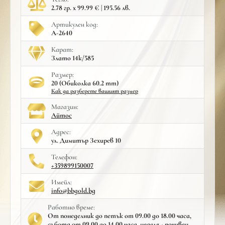
2.78 гр. x 99.99 € | 195.56 лв.
Артикулен код:
A-2640
Карат:
Злато 14к/585
Размер:
20 (Обиколка 60.2 mm)
Как да разберете вашият размер
Mагазин:
Айтос
Адрес:
ул. Димитър Зехирев 10
Телефон:
+359899150007
Имейл:
info@bbgold.bg
Работно време:
От понеделник до петък от 09.00 до 18.00 часа,
събота от 09.00 до 14.00 часа, неделя - почивен