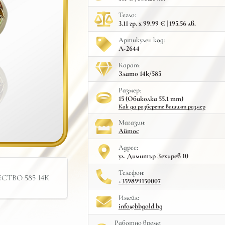
Тегло:
3.11 гр. x 99.99 € | 195.56 лв.
Артикулен код:
A-2644
Карат:
Злато 14к/585
Размер:
15 (Обиколка 55.1 mm)
Как да разберете вашият размер
Mагазин:
Айтос
Адрес:
ул. Димитър Зехирев 10
Телефон:
ТВО 585 14К
+359899150007
Имейл:
info@bbgold.bg
Работно време: