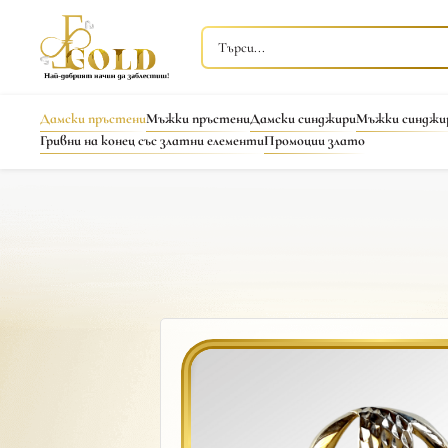
Дамски пръстени
Мъжки пръстени
Дамски синджири
Мъжки синджи
Гривни на конец със златни елементи
Промоции злато