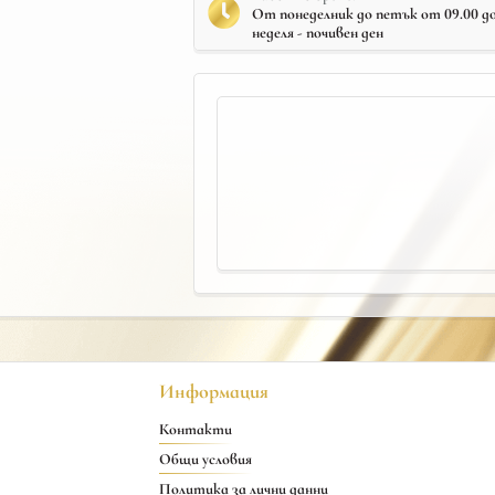
От понеделник до петък от 09.00 до 
неделя - почивен ден
Информация
Контакти
Общи условия
Политика за лични данни