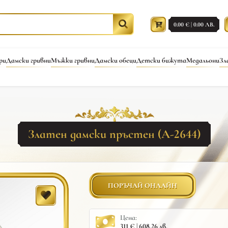
0.00 € | 0.00 ЛВ.
ри
Дамски гривни
Мъжки гривни
Дамски обеци
Детски бижута
Медальони
Зл
Златен дамски пръстен (A-2644)
ПОРЪЧАЙ ОНЛАЙН
Цена:
311 € | 608.26 лв.