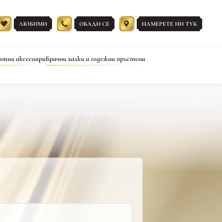
ЛЮБИМИ
ОБАДИ СЕ
НАМЕРЕТЕ НИ ТУК
атни аксесоари
Брачни халки и годежни пръстени