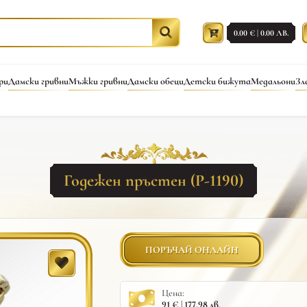
0.00 € | 0.00 ЛВ.
ри
Дамски гривни
Мъжки гривни
Дамски обеци
Детски бижута
Медальони
Зл
Годежен пръстен (Р-1190)
ПОРЪЧАЙ ОНЛАЙН
Цена:
91 € | 177.98 лв.