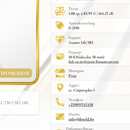
Тегло:
1.08 гр. x 83.99 € | 164.27 лв.
Артикулен код:
Р-1190
Карат:
Злато 14к/585
Размер:
10 (Обиколка 50 mm)
Как да разберете вашият размер
Mагазин:
ПРОМОЦИЯ
Руен
Адрес:
ул. Странджа 1
Телефон:
ТВО 585 14К
+359899747450
Имейл:
info@bbgold.bg
Работно време: