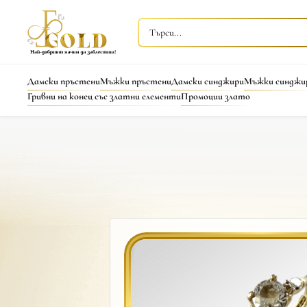
Дамски пръстени
Мъжки пръстени
Дамски синджири
Мъжки синджи
Гривни на конец със златни елементи
Промоции злато