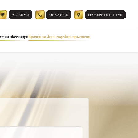
ЛЮБИМИ
ОБАДИ СЕ
НАМЕРЕТЕ НИ ТУК
атни аксесоари
Брачни халки и годежни пръстени