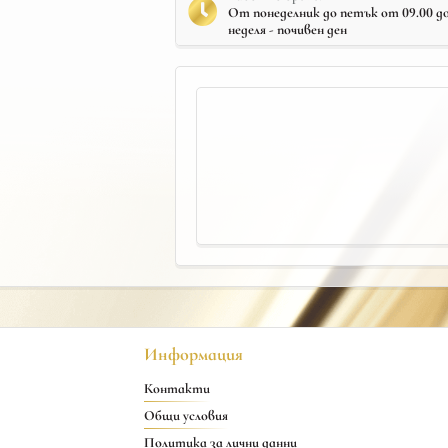
От понеделник до петък от 09.00 до 
неделя - почивен ден
Информация
Контакти
Общи условия
Политика за лични данни