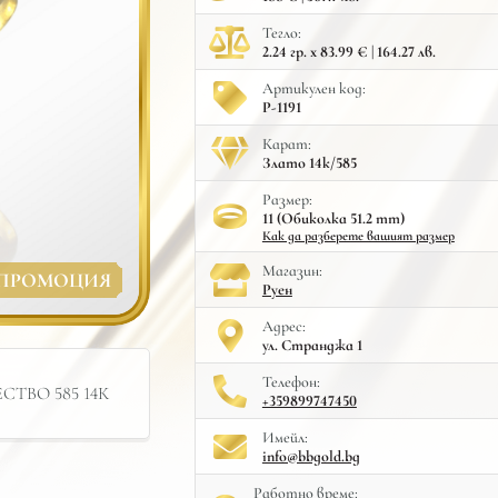
Тегло:
2.24 гр. x 83.99 € | 164.27 лв.
Артикулен код:
Р-1191
Карат:
Злато 14к/585
Размер:
11 (Обиколка 51.2 mm)
Как да разберете вашият размер
Mагазин:
ПРОМОЦИЯ
Руен
Адрес:
ул. Странджа 1
Телефон:
ТВО 585 14К
+359899747450
Имейл:
info@bbgold.bg
Работно време: