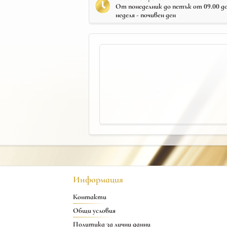
От понеделник до петък от 09.00 до 
неделя - почивен ден
Информация
Контакти
Общи условия
Политика за лични данни