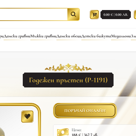
0.00 € | 0.00 ЛВ.
ри
Дамски гривни
Мъжки гривни
Дамски обеци
Детски бижута
Медальони
Зл
Годежен пръстен (Р-1191)
ПОРЪЧАЙ ОНЛАЙН
Цена:
188 € | 367.7 лв.