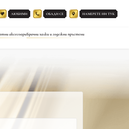
ЛЮБИМИ
ОБАДИ СЕ
НАМЕРЕТЕ НИ ТУК
атни аксесоари
Брачни халки и годежни пръстени