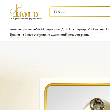
Дамски пръстени
Мъжки пръстени
Дамски синджири
Мъжки синджи
Гривни на конец със златни елементи
Промоции злато