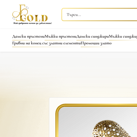
Дамски пръстени
Мъжки пръстени
Дамски синджири
Мъжки синджи
Гривни на конец със златни елементи
Промоции злато