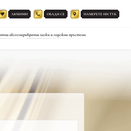
ЛЮБИМИ
ОБАДИ СЕ
НАМЕРЕТЕ НИ ТУК
атни аксесоари
Брачни халки и годежни пръстени