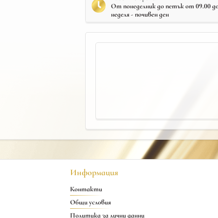
От понеделник до петък от 09.00 до 
неделя - почивен ден
Информация
Контакти
Общи условия
Политика за лични данни