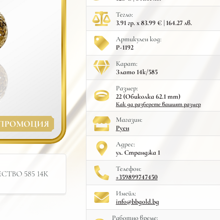
Тегло:
3.91 гр. x 83.99 € | 164.27 лв.
Артикулен код:
Р-1192
Карат:
Злато 14к/585
Размер:
22 (Обиколка 62.1 mm)
Как да разберете вашият размер
Mагазин:
ПРОМОЦИЯ
Руен
Адрес:
ул. Странджа 1
Телефон:
ТВО 585 14К
+359899747450
Имейл:
info@bbgold.bg
Работно време: