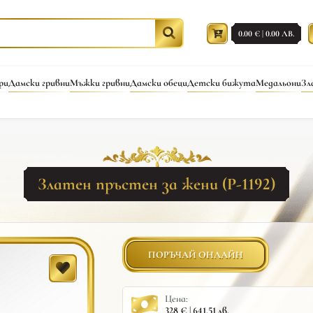
0.00 € | 0.00 ЛВ.
ри
Дамски гривни
Мъжки гривни
Дамски обеци
Детски бижута
Медальони
Зл
Златен пръстен за жени (Р-1192)
ПОРЪЧАЙ ОНЛАЙН
Цена:
328 € | 641.51 лв.