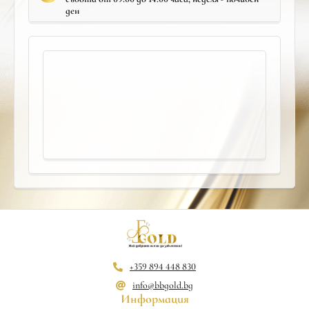
ден
+359 894 448 830
info@bbgold.bg
Информация