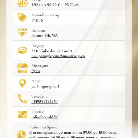
1.92 гр. x 99.99 € | 195.56 лв.
Артикулен код:
Р-1196
Карат:
Злато 14к/585
Размер:
22 (Обиколка 62.1 mm)
Как да разберете вашият размер
Mагазин:
Руен
Адрес:
ул. Странджа 1
Телефон:
+359899747450
Имейл:
info@bbgold.bg
Работно време:
От понеделник до петък от 09.00 до 18.00 часа,
събота от 09.00 до 14.00 часа, неделя - почивен