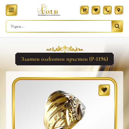
Златен олекотен пръстен (Р-1196)