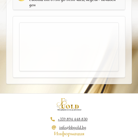
ден
+359 894 448 830
info@bbgold.bg
Информация