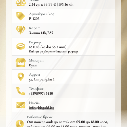
2.54 гр. x 99.99 € | 195.56 лв.
Артикулен код:
Р-1203
Карат:
Злато 14к/585
Размер:
18 (Обиколка 58.3 mm)
Как да разберете вашият размер
Mагазин:
Руен
Адрес:
ул. Странджа 1
Телефон:
+359899747450
Имейл:
info@bbgold.bg
Работно време:
От понеделник до петък от 09.00 до 18.00 часа,
събота от 09.00 до 14.00 часа, неделя - почивен