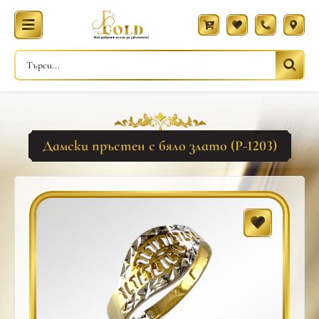
Дамски пръстен с бяло злато (Р-1203)