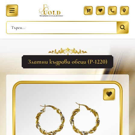
Златни къдрави обеци (Р-1220)