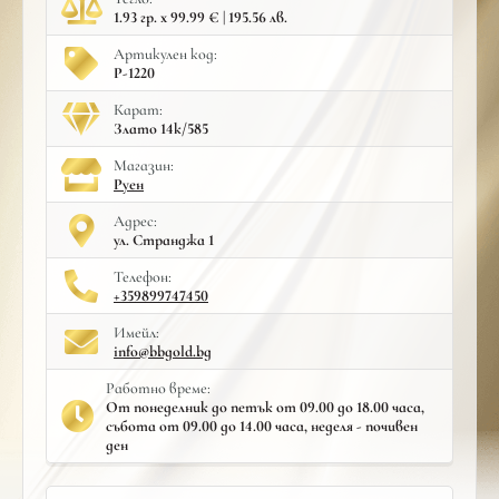
1.93 гр. x 99.99 € | 195.56 лв.
Артикулен код:
Р-1220
Карат:
Злато 14к/585
Mагазин:
Руен
Адрес:
ул. Странджа 1
Телефон:
+359899747450
Имейл:
info@bbgold.bg
Работно време:
От понеделник до петък от 09.00 до 18.00 часа,
събота от 09.00 до 14.00 часа, неделя - почивен
ден