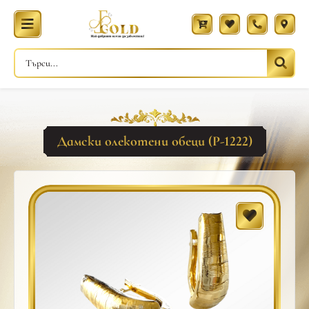
Дамски олекотени обеци (Р-1222)