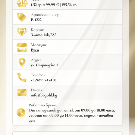
1.52 гр. x 99.99 € | 195.56 лв.
Артикулен код:
Р-1222
Карат:
Злато 14к/585
Mагазин:
Руен
Адрес:
ул. Странджа 1
Телефон:
+359899747450
Имейл:
info@bbgold.bg
Работно време:
От понеделник до петък от 09.00 до 18.00 часа,
събота от 09.00 до 14.00 часа, неделя - почивен
ден