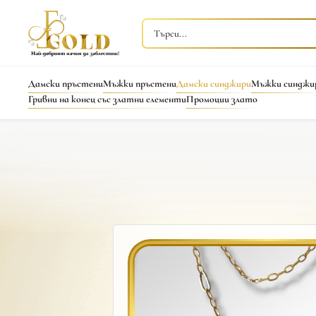
Дамски пръстени
Мъжки пръстени
Дамски синджири
Мъжки синджи
Гривни на конец със златни елементи
Промоции злато