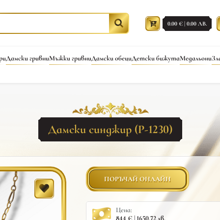
0.00 € | 0.00 ЛВ.
ри
Дамски гривни
Мъжки гривни
Дамски обеци
Детски бижута
Медальони
Зл
Дамски синджир (Р-1230)
ПОРЪЧАЙ ОНЛАЙН
Цена:
844 € | 1650.72 лв.