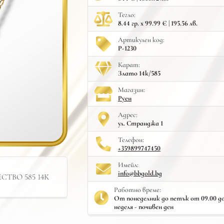
Тегло:
8.44 гр. x 99.99 € | 195.56 лв.
Артикулен код:
Р-1230
Карат:
Злато 14к/585
Mагазин:
Руен
Адрес:
ул. Странджа 1
Телефон:
+359899747450
Имейл:
info@bbgold.bg
ТВО 585 14К
Работно време:
От понеделник до петък от 09.00 до 
неделя - почивен ден