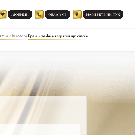
ЛЮБИМИ
ОБАДИ СЕ
НАМЕРЕТЕ НИ ТУК
атни аксесоари
Брачни халки и годежни пръстени