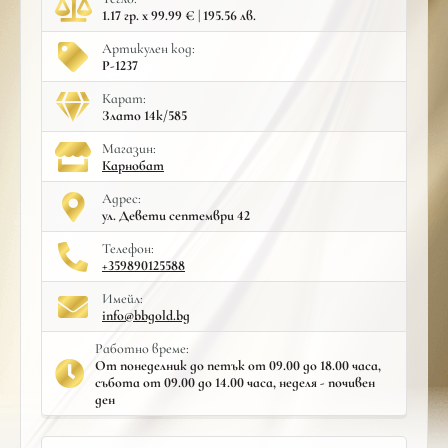
1.17 гр. x 99.99 € | 195.56 лв.
Артикулен код:
Р-1237
Карат:
Злато 14к/585
Mагазин:
Карнобат
Адрес:
ул. Девети септември 42
Телефон:
+359890125588
Имейл:
info@bbgold.bg
Работно време:
От понеделник до петък от 09.00 до 18.00 часа,
събота от 09.00 до 14.00 часа, неделя - почивен
ден