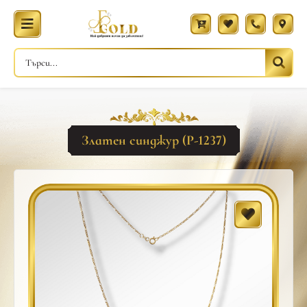
Златен синджур (Р-1237)