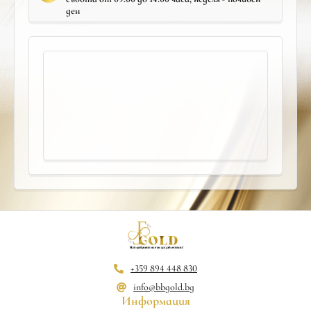
ден
+359 894 448 830
info@bbgold.bg
Информация