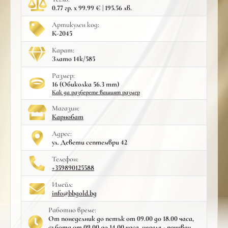
0.77 гр. x 99.99 € | 195.56 лв.
Артикулен код:
К-2045
Карат:
Злато 14к/585
Размер:
16 (Обиколка 56.3 mm)
Как да разберете вашият размер
Mагазин:
Карнобат
Адрес:
ул. Девети септември 42
Телефон:
+359890125588
Имейл:
info@bbgold.bg
Работно време:
От понеделник до петък от 09.00 до 18.00 часа,
събота от 09.00 до 14.00 часа, неделя - почивен