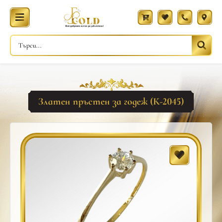
Златен пръстен за годеж (К-2045)