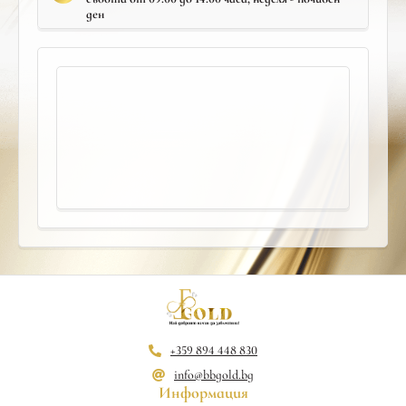
ден
+359 894 448 830
info@bbgold.bg
Информация