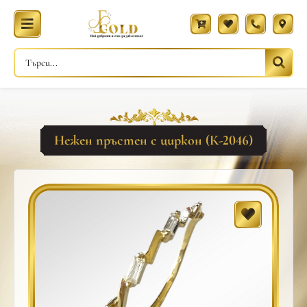
Нежен пръстен с циркон (К-2046)