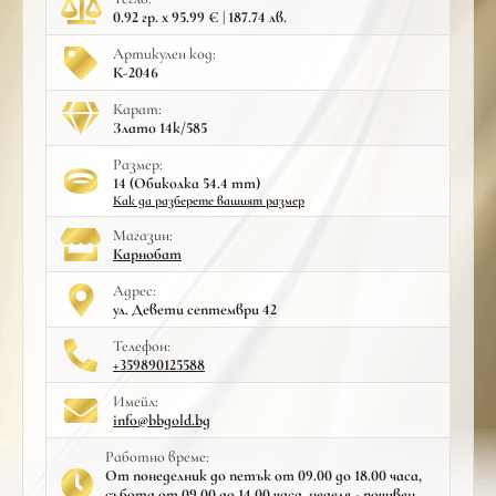
0.92 гр. x 95.99 € | 187.74 лв.
Артикулен код:
К-2046
Карат:
Злато 14к/585
Размер:
14 (Обиколка 54.4 mm)
Как да разберете вашият размер
Mагазин:
Карнобат
Адрес:
ул. Девети септември 42
Телефон:
+359890125588
Имейл:
info@bbgold.bg
Работно време:
От понеделник до петък от 09.00 до 18.00 часа,
събота от 09.00 до 14.00 часа, неделя - почивен