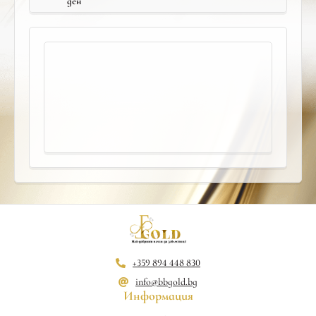
ден
+359 894 448 830
info@bbgold.bg
Информация