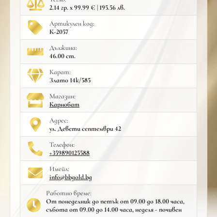
2.14 гр. x 99.99 € | 195.56 лв.
Артикулен код:
К-2057
Дължина:
46.00 cm.
Карат:
Злато 14к/585
Mагазин:
Карнобат
Адрес:
ул. Девети септември 42
Телефон:
+359890125588
Имейл:
info@bbgold.bg
Работно време:
От понеделник до петък от 09.00 до 18.00 часа,
събота от 09.00 до 14.00 часа, неделя - почивен