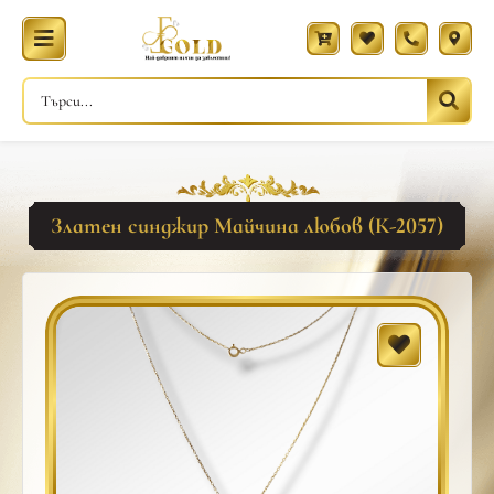
Златен синджир Майчина любов (К-2057)