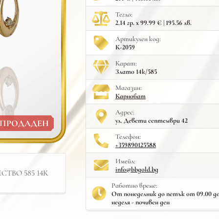
Тегло:
2.14 гр. x 99.99 € | 195.56 лв.
Артикулен код:
К-2059
Карат:
Злато 14к/585
Mагазин:
Карнобат
Адрес:
ул. Девети септември 42
ПРОДАДЕН
Телефон:
+359890125588
Имейл:
info@bbgold.bg
ТВО 585 14К
Работно време:
От понеделник до петък от 09.00 до 
неделя - почивен ден