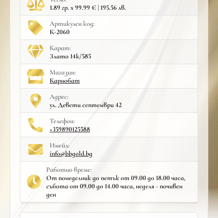
1.89 гр. x 99.99 € | 195.56 лв.
Артикулен код:
К-2060
Карат:
Злато 14к/585
Mагазин:
Карнобат
Адрес:
ул. Девети септември 42
Телефон:
+359890125588
Имейл:
info@bbgold.bg
Работно време:
От понеделник до петък от 09.00 до 18.00 часа,
събота от 09.00 до 14.00 часа, неделя - почивен
ден