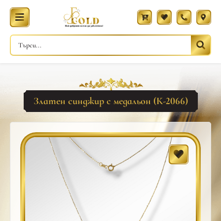
Златен синджир с медальон (К-2066)