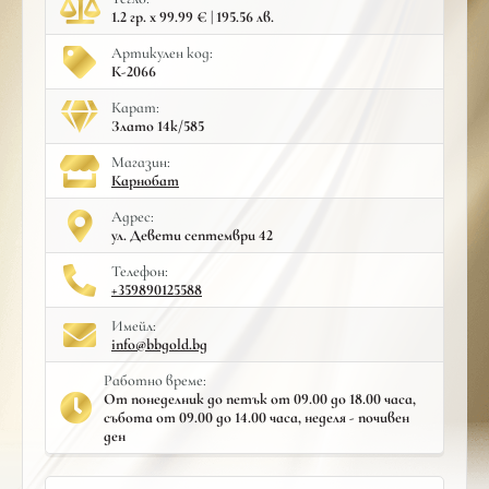
1.2 гр. x 99.99 € | 195.56 лв.
Артикулен код:
К-2066
Карат:
Злато 14к/585
Mагазин:
Карнобат
Адрес:
ул. Девети септември 42
Телефон:
+359890125588
Имейл:
info@bbgold.bg
Работно време:
От понеделник до петък от 09.00 до 18.00 часа,
събота от 09.00 до 14.00 часа, неделя - почивен
ден