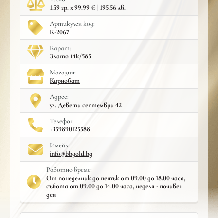
1.59 гр. x 99.99 € | 195.56 лв.
Артикулен код:
К-2067
Карат:
Злато 14к/585
Mагазин:
Карнобат
Адрес:
ул. Девети септември 42
Телефон:
+359890125588
Имейл:
info@bbgold.bg
Работно време:
От понеделник до петък от 09.00 до 18.00 часа,
събота от 09.00 до 14.00 часа, неделя - почивен
ден