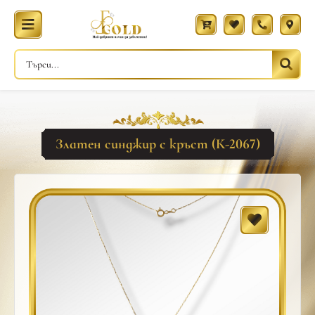
Златен синджир с кръст (К-2067)