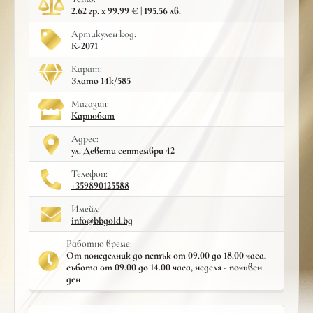
2.62 гр. x 99.99 € | 195.56 лв.
Артикулен код:
К-2071
Карат:
Злато 14к/585
Mагазин:
Карнобат
Адрес:
ул. Девети септември 42
Телефон:
+359890125588
Имейл:
info@bbgold.bg
Работно време:
От понеделник до петък от 09.00 до 18.00 часа,
събота от 09.00 до 14.00 часа, неделя - почивен
ден