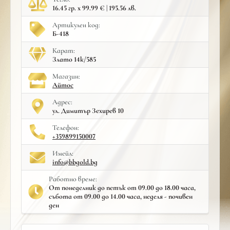
16.45 гр. x 99.99 € | 195.56 лв.
Артикулен код:
Б-418
Карат:
Злато 14к/585
Mагазин:
Айтос
Адрес:
ул. Димитър Зехирев 10
Телефон:
+359899150007
Имейл:
info@bbgold.bg
Работно време:
От понеделник до петък от 09.00 до 18.00 часа,
събота от 09.00 до 14.00 часа, неделя - почивен
ден