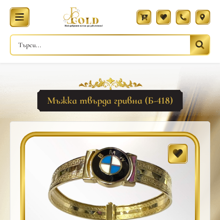
Мъжка твърда гривна (Б-418)