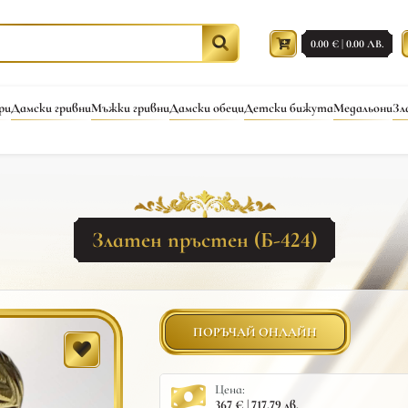
0.00 € | 0.00 ЛВ.
ри
Дамски гривни
Мъжки гривни
Дамски обеци
Детски бижута
Медальони
Зл
Златен пръстен (Б-424)
ПОРЪЧАЙ ОНЛАЙН
Цена:
367 € | 717.79 лв.