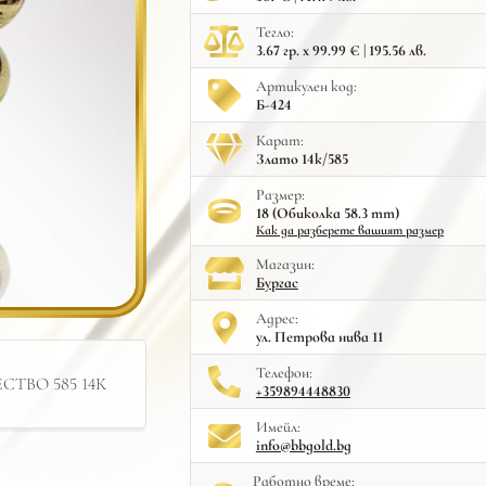
Тегло:
3.67 гр. x 99.99 € | 195.56 лв.
Артикулен код:
Б-424
Карат:
Злато 14к/585
Размер:
18 (Обиколка 58.3 mm)
Как да разберете вашият размер
Mагазин:
Бургас
Адрес:
ул. Петрова нива 11
Телефон:
ТВО 585 14К
+359894448830
Имейл:
info@bbgold.bg
Работно време: