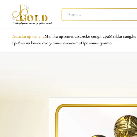
Дамски пръстени
Мъжки пръстени
Дамски синджири
Мъжки синджи
Гривни на конец със златни елементи
Промоции злато