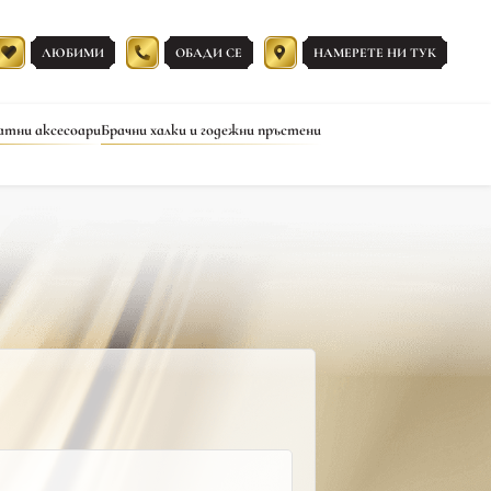
ЛЮБИМИ
ОБАДИ СЕ
НАМЕРЕТЕ НИ ТУК
атни аксесоари
Брачни халки и годежни пръстени