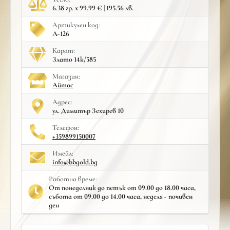
6.38 гр. x 99.99 € | 195.56 лв.
Артикулен код:
A-126
Карат:
Злато 14к/585
Mагазин:
Айтос
Адрес:
ул. Димитър Зехирев 10
Телефон:
+359899150007
Имейл:
info@bbgold.bg
Работно време:
От понеделник до петък от 09.00 до 18.00 часа,
събота от 09.00 до 14.00 часа, неделя - почивен
ден